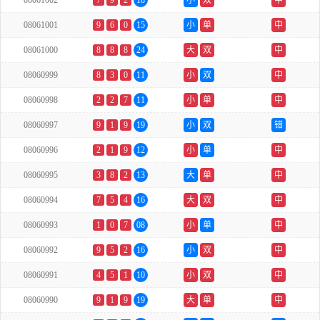
08061002
7
9
2
18
小
双
中
08061001
9
6
0
15
小
单
中
08061000
8
8
8
24
大
双
中
08060999
8
3
0
11
小
双
中
08060998
2
2
7
11
小
单
中
08060997
9
1
9
19
小
双
错
08060996
2
1
9
12
小
单
中
08060995
3
8
2
13
大
单
中
08060994
7
5
4
16
大
双
中
08060993
1
0
7
08
小
单
中
08060992
9
5
2
16
小
双
中
08060991
4
5
1
10
小
双
中
08060990
9
1
9
19
大
单
中