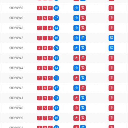
08060950
1
9
6
16
小
双
中
08060949
7
6
9
22
小
双
中
08060948
9
1
4
14
小
双
中
08060947
8
1
7
16
小
单
错
08060946
4
0
5
09
大
双
错
08060945
2
8
5
15
大
单
中
08060944
4
8
2
14
小
双
中
08060943
3
9
9
21
大
双
中
08060942
3
8
6
17
小
单
中
08060941
7
9
7
23
大
双
中
08060940
8
5
0
13
小
双
中
08060939
3
7
6
16
大
双
中