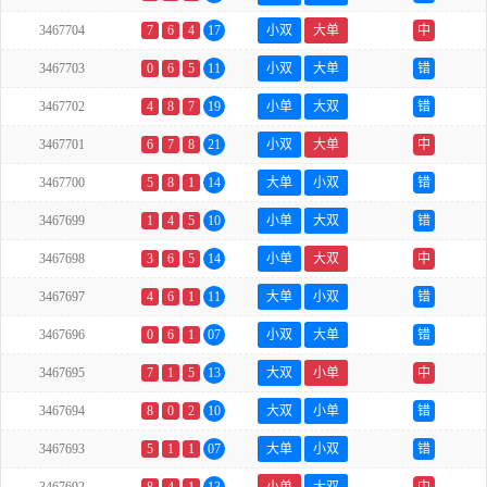
3467704
7
6
4
17
小双
大单
中
3467703
0
6
5
11
小双
大单
错
3467702
4
8
7
19
小单
大双
错
3467701
6
7
8
21
小双
大单
中
3467700
5
8
1
14
大单
小双
错
3467699
1
4
5
10
小单
大双
错
3467698
3
6
5
14
小单
大双
中
3467697
4
6
1
11
大单
小双
错
3467696
0
6
1
07
小双
大单
错
3467695
7
1
5
13
大双
小单
中
3467694
8
0
2
10
大双
小单
错
3467693
5
1
1
07
大单
小双
错