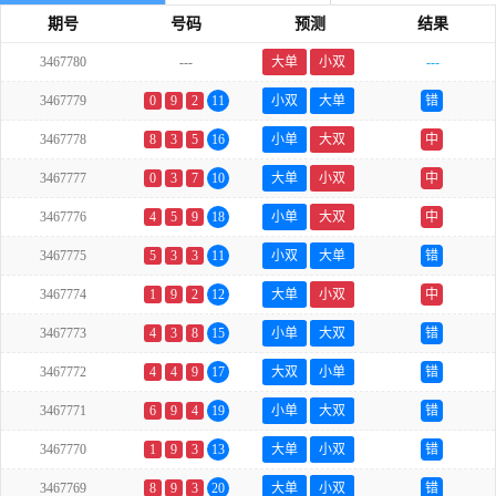
期号
号码
预测
结果
3467780
---
大单
小双
---
3467779
0
9
2
11
小双
大单
错
3467778
8
3
5
16
小单
大双
中
3467777
0
3
7
10
大单
小双
中
3467776
4
5
9
18
小单
大双
中
3467775
5
3
3
11
小双
大单
错
3467774
1
9
2
12
大单
小双
中
3467773
4
3
8
15
小单
大双
错
3467772
4
4
9
17
大双
小单
错
3467771
6
9
4
19
小单
大双
错
3467770
1
9
3
13
大单
小双
错
3467769
8
9
3
20
大单
小双
错