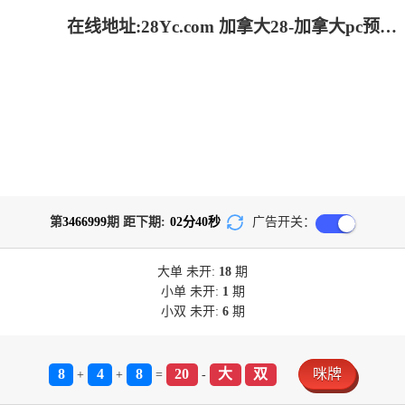
在线地址:28Yc.com 加拿大28-加拿大pc预测结果走势|加拿大28预测开奖官网咪牌|加拿大预测28在线预测官网_专注研究!
第
3466999
期 距下期:
02
分
40
秒
广告开关：
大单
未开:
18
期
小单
未开:
1
期
小双
未开:
6
期
8
4
8
20
大
双
咪牌
+
+
=
-