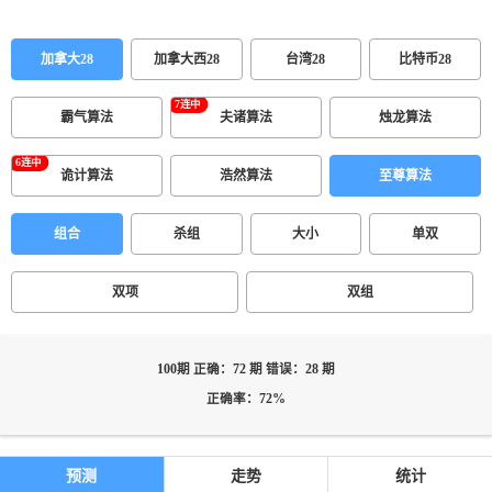
加拿大28
加拿大西28
台湾28
比特币28
霸气算法
夫诸算法
烛龙算法
诡计算法
浩然算法
至尊算法
组合
杀组
大小
单双
双项
双组
100期 正确：72 期 错误：28 期
正确率：72%
预测
走势
统计