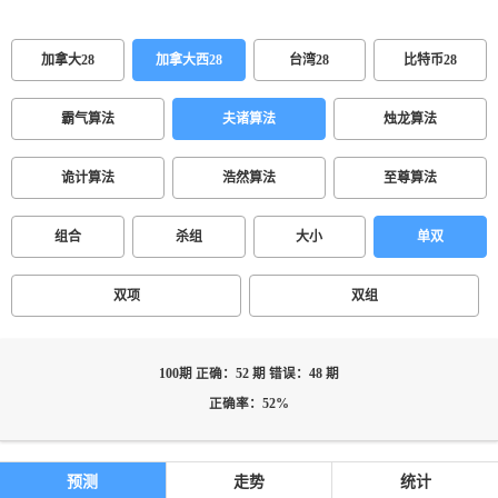
加拿大28
加拿大西28
台湾28
比特币28
霸气算法
夫诸算法
烛龙算法
诡计算法
浩然算法
至尊算法
组合
杀组
大小
单双
双项
双组
100期 正确：52 期 错误：48 期
正确率：52%
预测
走势
统计