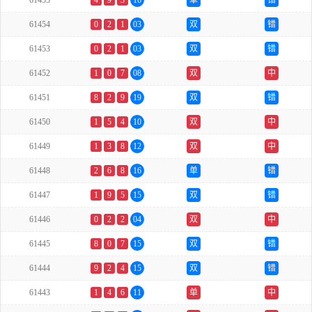
61455
4
9
3
16
单
错
61454
0
2
1
03
双
错
61453
0
2
1
03
双
错
61452
1
0
7
08
双
中
61451
8
2
9
19
双
错
61450
1
5
4
10
双
中
61449
1
3
8
12
双
中
61448
2
6
8
16
单
错
61447
1
9
5
15
双
错
61446
0
2
2
04
双
中
61445
8
0
7
15
双
错
61444
9
2
4
15
双
错
61443
1
4
6
11
单
中