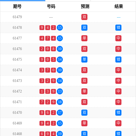
期号
号码
预测
结果
61479
---
双
---
61478
9
4
2
15
双
错
61477
4
7
4
15
单
中
61476
2
0
8
10
双
中
61475
9
0
5
14
单
错
61474
3
7
0
10
双
中
61473
3
2
9
14
双
中
61472
1
3
9
13
单
中
61471
7
2
9
18
双
中
61470
9
6
2
17
双
错
61469
9
4
2
15
单
中
61468
6
9
4
19
双
错