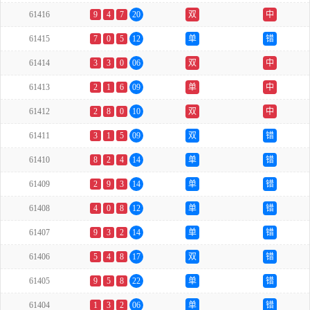
61416
9
4
7
20
双
中
61415
7
0
5
12
单
错
61414
3
3
0
06
双
中
61413
2
1
6
09
单
中
61412
2
8
0
10
双
中
61411
3
1
5
09
双
错
61410
8
2
4
14
单
错
61409
2
9
3
14
单
错
61408
4
0
8
12
单
错
61407
9
3
2
14
单
错
61406
5
4
8
17
双
错
61405
9
5
8
22
单
错
61404
1
3
2
06
单
错