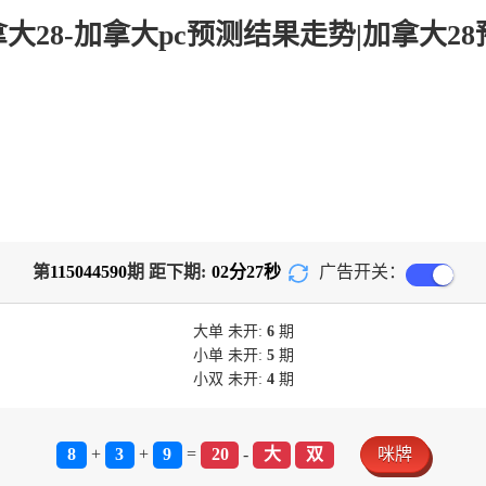
第
115044590
期 距下期:
02
分
27
秒
广告开关：
大单
未开:
6
期
小单
未开:
5
期
小双
未开:
4
期
8
+
3
+
9
=
20
-
大
双
咪牌