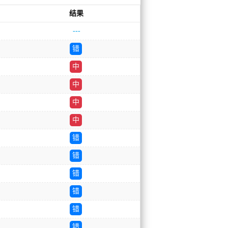
结果
---
错
中
中
中
中
错
错
错
错
错
错