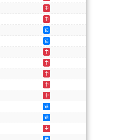
中
中
错
错
中
中
中
中
中
错
错
中
错