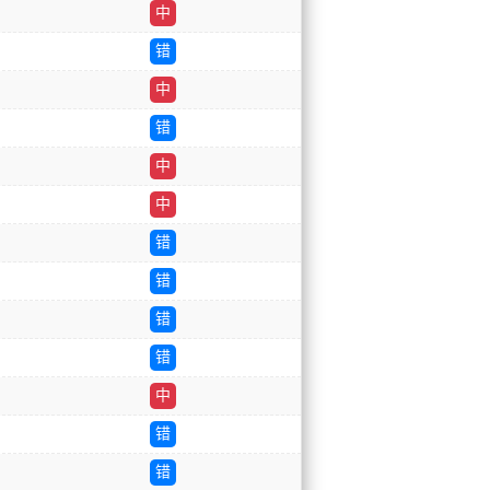
中
错
中
错
中
中
错
错
错
错
中
错
错