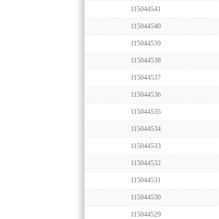
115044541
115044540
115044539
115044538
115044537
115044536
115044535
115044534
115044533
115044532
115044531
115044530
115044529