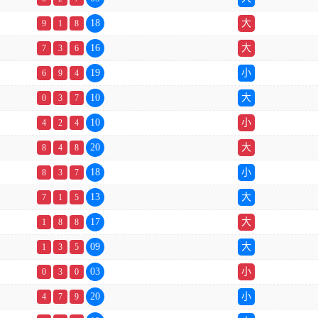
18
大
9
1
8
16
大
7
3
6
19
小
6
9
4
10
大
0
3
7
10
小
4
2
4
20
大
8
4
8
18
小
8
3
7
13
大
7
1
5
17
大
1
8
8
09
大
1
3
5
03
小
0
3
0
20
小
4
7
9