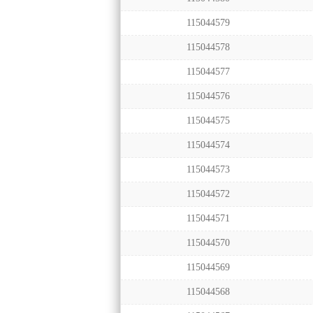
115044579
115044578
115044577
115044576
115044575
115044574
115044573
115044572
115044571
115044570
115044569
115044568