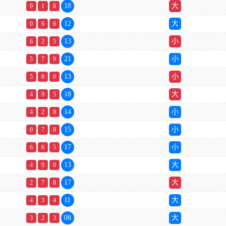
18
大
9
1
8
12
大
0
6
6
13
小
6
2
5
21
小
5
7
9
13
小
5
8
0
18
大
4
9
5
14
小
4
2
8
15
小
0
7
8
17
小
6
6
5
13
大
4
9
0
17
大
2
7
8
11
大
4
3
4
08
大
3
2
3