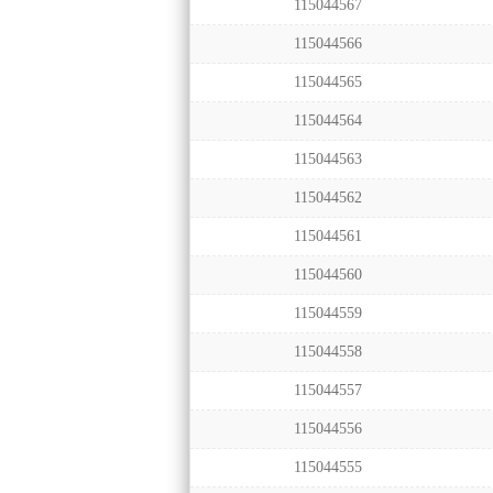
115044567
115044566
115044565
115044564
115044563
115044562
115044561
115044560
115044559
115044558
115044557
115044556
115044555