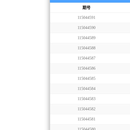
期号
115044591
115044590
115044589
115044588
115044587
115044586
115044585
115044584
115044583
115044582
115044581
115044580