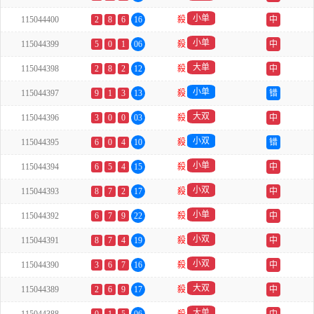
小单
115044400
2
8
6
16
殺
中
小单
115044399
5
0
1
06
殺
中
大单
115044398
2
8
2
12
殺
中
小单
115044397
9
1
3
13
殺
错
大双
115044396
3
0
0
03
殺
中
小双
115044395
6
0
4
10
殺
错
小单
115044394
6
5
4
15
殺
中
小双
115044393
8
7
2
17
殺
中
小单
115044392
6
7
9
22
殺
中
小双
115044391
8
7
4
19
殺
中
小双
115044390
3
6
7
16
殺
中
大双
115044389
2
6
9
17
殺
中
大单