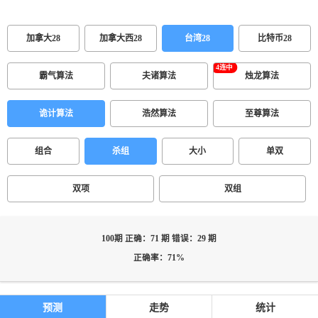
加拿大28
加拿大西28
台湾28
比特币28
霸气算法
夫诸算法
烛龙算法
诡计算法
浩然算法
至尊算法
组合
杀组
大小
单双
双项
双组
100期 正确：71 期 错误：29 期
正确率：71%
预测
走势
统计