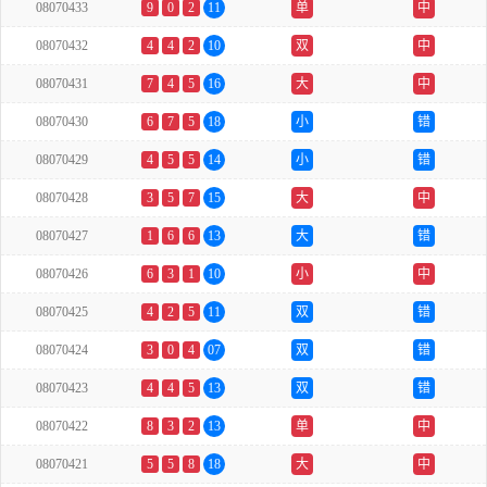
08070433
9
0
2
11
单
中
08070432
4
4
2
10
双
中
08070431
7
4
5
16
大
中
08070430
6
7
5
18
小
错
08070429
4
5
5
14
小
错
08070428
3
5
7
15
大
中
08070427
1
6
6
13
大
错
08070426
6
3
1
10
小
中
08070425
4
2
5
11
双
错
08070424
3
0
4
07
双
错
08070423
4
4
5
13
双
错
08070422
8
3
2
13
单
中
08070421
5
5
8
18
大
中