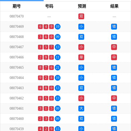
期号
号码
预测
结果
08070470
---
双
---
08070469
6
4
9
19
小
错
08070468
3
6
0
09
双
错
08070467
1
5
7
13
小
中
08070466
2
9
0
11
单
中
08070465
8
7
6
21
小
错
08070464
9
2
8
19
小
错
08070463
4
9
0
13
双
错
08070462
8
5
0
13
小
中
08070461
3
1
5
09
大
错
08070460
2
3
4
09
双
错
08070459
4
2
9
15
小
错