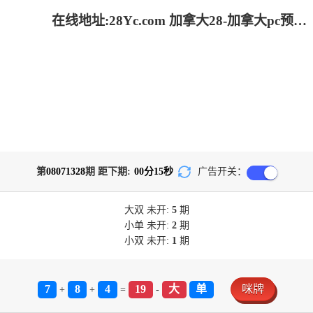
在线地址:28Yc.com 加拿大28-加拿大pc预测结果走势|加拿大28预测开奖官网咪牌|加拿大预测28在线预测官网_专注研究!
第
08071328
期 距下期:
00
分
15
秒
广告开关：
大双
未开:
5
期
小单
未开:
2
期
小双
未开:
1
期
7
8
4
19
大
单
咪牌
+
+
=
-