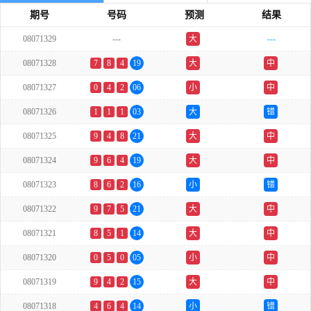
期号
号码
预测
结果
08071329
---
大
---
单
08071328
7
8
4
19
大
中
08071327
0
4
2
06
小
中
08071326
1
1
1
03
大
错
08071325
9
4
8
21
大
中
08071324
9
6
4
19
大
中
08071323
8
6
2
16
小
错
08071322
9
7
5
21
大
中
08071321
8
5
1
14
大
中
08071320
0
5
0
05
小
中
08071319
9
4
2
15
大
中
08071318
4
6
4
14
小
错