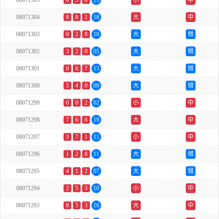
08071305
0
5
8
13
小
中
08071304
8
8
2
18
大
中
08071303
0
2
8
10
大
错
08071302
3
2
0
05
大
错
08071301
0
6
7
13
大
错
08071300
5
4
0
09
大
错
08071299
0
0
2
02
小
中
08071298
7
6
6
19
大
中
08071297
3
7
1
11
小
中
08071296
1
2
8
11
大
错
08071295
4
1
2
07
大
错
08071294
2
5
3
10
小
中
08071293
8
5
3
16
大
中