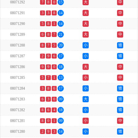
08071292
7
8
0
15
大
中
08071291
3
3
8
14
大
中
08071290
5
8
1
14
大
中
08071289
6
8
7
21
大
中
08071288
8
7
5
20
小
错
08071287
2
9
6
17
小
错
08071286
9
9
0
18
大
中
08071285
5
7
1
13
小
中
08071284
3
8
6
17
小
错
08071283
6
3
0
09
大
错
08071282
8
6
4
18
小
错
08071281
8
0
1
09
小
中
08071280
2
9
3
14
小
错