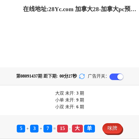
在线地址:28Yc.com 加拿大28-加拿大pc预测结果走势|加拿大28预测开奖官网咪牌|加拿大预测28在线预测官网_专注研究!
第
08091437
期 距下期:
00
分
27
秒
广告开关：
大双
未开:
3
期
小单
未开:
9
期
小双
未开:
6
期
5
3
7
15
大
单
咪牌
+
+
=
-