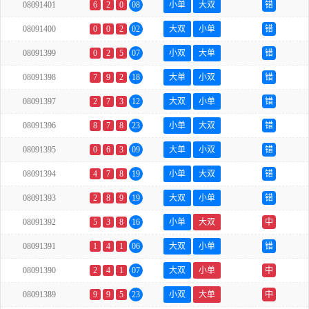
08091401
6
2
0
08
小单
大双
错
08091400
0
0
2
02
大双
小单
错
08091399
0
2
5
07
小双
大单
错
08091398
7
9
2
18
大单
小双
错
08091397
2
7
3
12
大双
小单
错
08091396
8
7
8
23
小单
大双
错
08091395
0
6
3
09
大单
小双
错
08091394
4
7
8
19
小单
大双
错
08091393
2
8
9
19
大双
小单
错
08091392
5
3
8
16
小单
大双
中
08091391
1
4
1
06
大双
小单
错
08091390
2
4
1
07
大双
小单
中
08091389
9
9
5
23
小双
大单
中