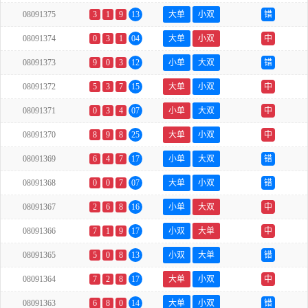
08091375
3
1
9
13
大单
小双
错
08091374
0
3
1
04
大单
小双
中
08091373
9
0
3
12
小单
大双
错
08091372
5
3
7
15
大单
小双
中
08091371
0
3
4
07
小单
大双
中
08091370
8
9
8
25
大单
小双
中
08091369
6
4
7
17
小单
大双
错
08091368
0
0
7
07
大单
小双
错
08091367
2
6
8
16
小单
大双
中
08091366
7
1
9
17
小双
大单
中
08091365
5
0
8
13
小双
大单
错
08091364
7
2
8
17
大单
小双
中
08091363
6
8
0
14
大单
小双
错