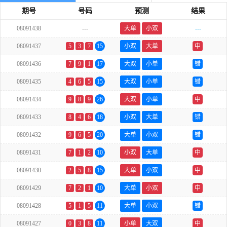
期号
号码
预测
结果
08091438
---
大单
小双
---
08091437
5
3
7
15
小双
大单
中
08091436
7
9
1
17
大双
小单
错
08091435
4
6
5
15
大双
小单
错
08091434
9
8
9
26
大双
小单
中
08091433
8
4
6
18
小双
大单
错
08091432
9
6
5
20
大单
小双
错
08091431
7
1
2
10
小双
大单
中
08091430
2
5
8
15
大单
小双
中
08091429
7
2
1
10
大单
小双
中
08091428
5
1
5
11
大单
小双
错
08091427
0
3
8
11
小单
大双
中