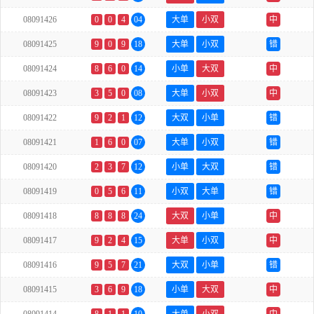
08091426
0
0
4
04
大单
小双
中
08091425
9
0
9
18
大单
小双
错
08091424
8
6
0
14
小单
大双
中
08091423
3
5
0
08
大单
小双
中
08091422
9
2
1
12
大双
小单
错
08091421
1
6
0
07
大单
小双
错
08091420
2
3
7
12
小单
大双
错
08091419
0
5
6
11
小双
大单
错
08091418
8
8
8
24
大双
小单
中
08091417
9
2
4
15
大单
小双
中
08091416
9
5
7
21
大双
小单
错
08091415
3
6
9
18
小单
大双
中