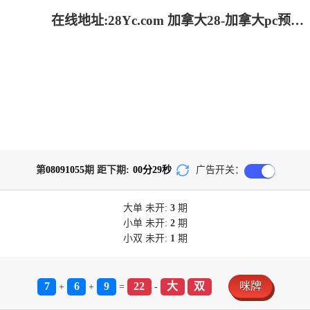
在线地址:28Yc.com 加拿大28-加拿大pc预测结果走势|加拿大28预测开奖官网咪牌|加拿大预测28在线预测官网_专注研究!
第
08091055
期 距下期:
00
分
29
秒
广告开关：
大单
未开:
3
期
小单
未开:
2
期
小双
未开:
1
期
7
6
9
22
大
双
咪牌
+
+
=
-