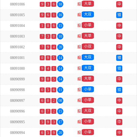
大单
08091006
9
3
6
18
殺
中
大双
08091005
9
6
1
16
殺
错
小单
08091004
1
8
6
15
殺
中
大单
08091003
7
3
0
10
殺
中
小双
08091002
7
9
4
20
殺
中
大双
08091001
0
9
5
14
殺
错
大双
08091000
9
4
1
14
殺
错
大单
08090999
9
0
5
14
殺
中
小单
08090998
0
5
6
11
殺
错
小单
08090997
6
0
2
08
殺
中
大双
08090996
6
7
2
15
殺
中
小单
08090995
5
9
3
17
殺
中
小单
08090994
6
5
9
20
殺
中