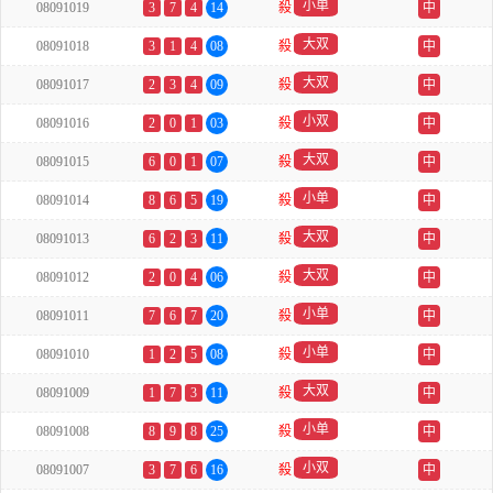
小单
08091019
3
7
4
14
殺
中
大双
08091018
3
1
4
08
殺
中
大双
08091017
2
3
4
09
殺
中
小双
08091016
2
0
1
03
殺
中
大双
08091015
6
0
1
07
殺
中
小单
08091014
8
6
5
19
殺
中
大双
08091013
6
2
3
11
殺
中
大双
08091012
2
0
4
06
殺
中
小单
08091011
7
6
7
20
殺
中
小单
08091010
1
2
5
08
殺
中
大双
08091009
1
7
3
11
殺
中
小单
08091008
8
9
8
25
殺
中
小双
08091007
3
7
6
16
殺
中