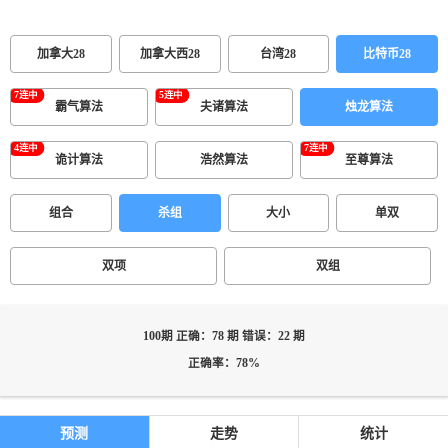
加拿大28
加拿大西28
台湾28
比特币28
霸气算法
夫诸算法
烛龙算法
诡计算法
浩然算法
至尊算法
组合
杀组
大小
单双
双项
双组
100期 正确：78 期 错误：22 期
正确率：78%
预测
走势
统计