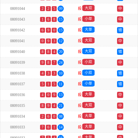
大双
08091044
2
2
5
09
殺
中
小单
08091043
1
6
8
15
殺
中
大单
08091042
6
9
0
15
殺
错
大双
08091041
0
9
3
12
殺
中
大双
08091040
8
8
4
20
殺
错
小双
08091039
9
8
7
24
殺
中
小双
08091038
4
3
3
10
殺
错
小单
08091037
5
1
5
11
殺
错
大单
08091036
4
0
9
13
殺
中
大双
08091035
8
9
4
21
殺
中
大单
08091034
2
6
0
08
殺
中
大单
08091033
7
6
1
14
殺
中
大单