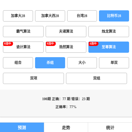
加拿大28
加拿大西28
台湾28
比特币28
霸气算法
夫诸算法
烛龙算法
诡计算法
浩然算法
至尊算法
组合
杀组
大小
单双
双项
双组
100期 正确：77 期 错误：23 期
正确率：77%
预测
走势
统计