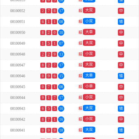
08100953
9
8
3
20
殺
错
大双
08100952
2
7
8
17
殺
中
小双
08100951
6
1
1
08
殺
错
大单
08100950
8
2
0
10
殺
中
大双
08100949
1
5
1
07
殺
中
小双
08100948
2
2
9
13
殺
中
大双
08100947
8
2
7
17
殺
中
大单
08100946
0
9
6
15
殺
错
小单
08100945
0
7
1
08
殺
中
小双
08100944
9
1
7
17
殺
中
大双
08100943
6
5
5
16
殺
错
小双
08100942
8
7
1
16
殺
中
大双
08100941
0
9
9
18
殺
错