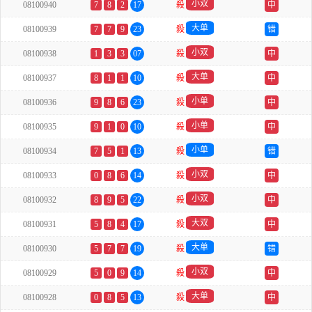
小双
08100940
7
8
2
17
殺
中
大单
08100939
7
7
9
23
殺
错
小双
08100938
1
3
3
07
殺
中
大单
08100937
8
1
1
10
殺
中
小单
08100936
9
8
6
23
殺
中
小单
08100935
9
1
0
10
殺
中
小单
08100934
7
5
1
13
殺
错
小双
08100933
0
8
6
14
殺
中
小双
08100932
8
9
5
22
殺
中
大双
08100931
5
8
4
17
殺
中
大单
08100930
5
7
7
19
殺
错
小双
08100929
5
0
9
14
殺
中
大单
08100928
0
8
5
13
殺
中