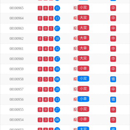
小双
08100965
1
8
2
11
殺
中
大双
08100964
0
7
6
13
殺
中
大双
08100963
6
0
1
07
殺
中
大单
08100962
4
7
7
18
殺
中
大单
08100961
0
4
8
12
殺
中
大双
08100960
9
5
3
17
殺
中
小单
08100959
0
1
9
10
殺
中
小双
08100958
2
5
1
08
殺
错
小双
08100957
7
9
4
20
殺
中
小单
08100956
8
4
1
13
殺
错
小双
08100955
9
9
9
27
殺
中
小单
08100954
1
3
4
08
殺
中
大双