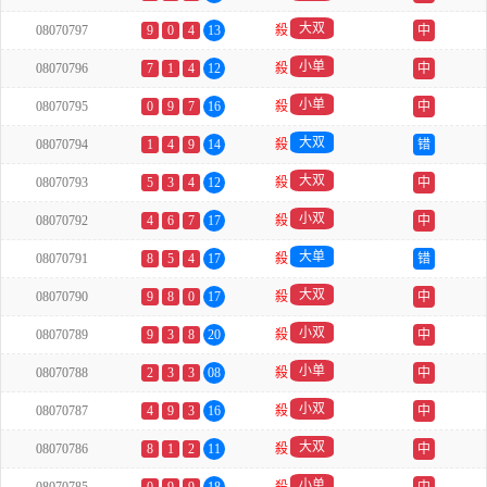
大双
08070797
9
0
4
13
殺
中
小单
08070796
7
1
4
12
殺
中
小单
08070795
0
9
7
16
殺
中
大双
08070794
1
4
9
14
殺
错
大双
08070793
5
3
4
12
殺
中
小双
08070792
4
6
7
17
殺
中
大单
08070791
8
5
4
17
殺
错
大双
08070790
9
8
0
17
殺
中
小双
08070789
9
3
8
20
殺
中
小单
08070788
2
3
3
08
殺
中
小双
08070787
4
9
3
16
殺
中
大双
08070786
8
1
2
11
殺
中
小单