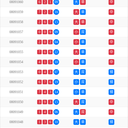
08091060
6
2
1
09
大
单
中
08091059
7
2
7
16
大
单
中
08091058
2
6
7
15
大
单
中
08091057
0
0
9
09
小
双
中
08091056
2
0
2
04
小
单
中
08091055
7
6
9
22
大
单
中
08091054
4
1
5
10
小
单
中
08091053
0
4
3
07
大
双
错
08091052
6
7
6
19
小
双
错
08091051
7
4
3
14
小
单
错
08091050
3
9
3
15
大
双
中
08091049
1
4
1
06
大
双
中
08091048
1
3
6
10
大
单
错