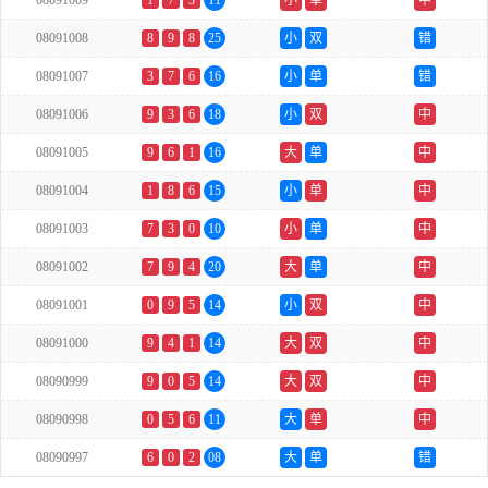
08091009
1
7
3
11
小
单
中
08091008
8
9
8
25
小
双
错
08091007
3
7
6
16
小
单
错
08091006
9
3
6
18
小
双
中
08091005
9
6
1
16
大
单
中
08091004
1
8
6
15
小
单
中
08091003
7
3
0
10
小
单
中
08091002
7
9
4
20
大
单
中
08091001
0
9
5
14
小
双
中
08091000
9
4
1
14
大
双
中
08090999
9
0
5
14
大
双
中
08090998
0
5
6
11
大
单
中
08090997
6
0
2
08
大
单
错