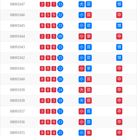
08091047
3
3
7
13
大
双
错
08091046
8
5
9
22
小
双
中
08091045
9
5
9
23
小
双
错
08091044
2
2
5
09
小
单
中
08091043
1
6
8
15
小
双
错
08091042
6
9
0
15
小
双
错
08091041
0
9
3
12
小
单
中
08091040
8
8
4
20
小
双
中
08091039
9
8
7
24
大
双
中
08091038
4
3
3
10
大
双
中
08091037
5
1
5
11
小
双
中
08091036
4
0
9
13
小
双
中
08091035
8
9
4
21
小
单
中