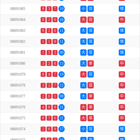
08091085
9
3
7
19
小
双
错
08091084
8
2
6
16
大
双
中
08091083
9
2
0
11
大
双
错
08091082
1
1
9
11
大
双
错
08091081
1
5
3
09
大
双
错
08091080
3
2
8
13
大
单
中
08091079
8
4
7
19
大
双
中
08091078
3
2
7
12
大
双
中
08091077
2
6
1
09
大
单
中
08091076
4
8
9
21
大
单
中
08091075
8
7
6
21
大
单
中
08091074
2
6
9
17
小
双
错