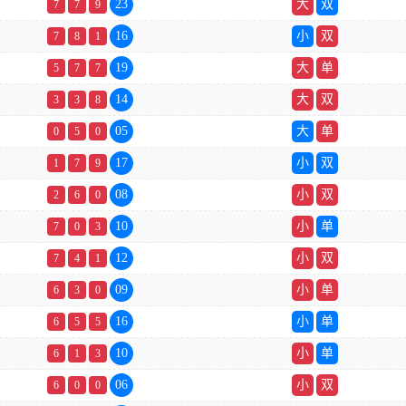
23
大
双
7
7
9
16
小
双
7
8
1
19
大
单
5
7
7
14
大
双
3
3
8
05
大
单
0
5
0
17
小
双
1
7
9
08
小
双
2
6
0
10
小
单
7
0
3
12
小
双
7
4
1
09
小
单
6
3
0
16
小
单
6
5
5
10
小
单
6
1
3
06
小
双
6
0
0