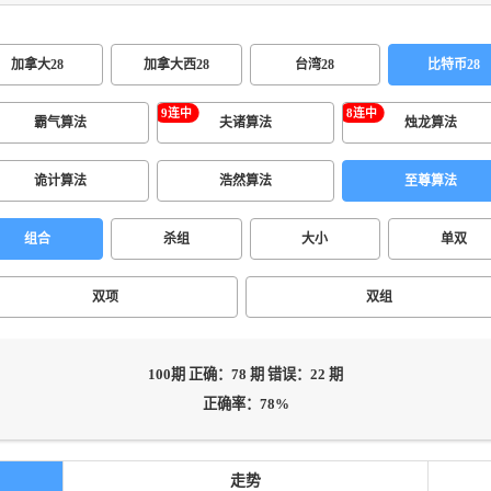
加拿大28
加拿大西28
台湾28
比特币28
霸气算法
夫诸算法
烛龙算法
诡计算法
浩然算法
至尊算法
组合
杀组
大小
单双
双项
双组
100期 正确：78 期 错误：22 期
正确率：78%
走势