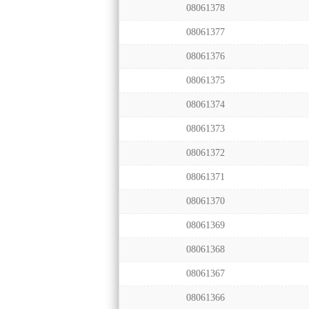
08061378
08061377
08061376
08061375
08061374
08061373
08061372
08061371
08061370
08061369
08061368
08061367
08061366