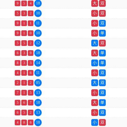
18
大
双
9
5
4
10
小
双
5
3
2
11
小
双
9
1
1
10
小
单
9
1
0
12
大
双
5
5
2
18
大
单
6
3
9
14
小
单
8
3
3
11
小
双
4
1
6
05
大
双
2
1
2
13
小
双
7
1
5
18
大
单
5
6
7
13
小
双
6
5
2
18
小
双
4
8
6