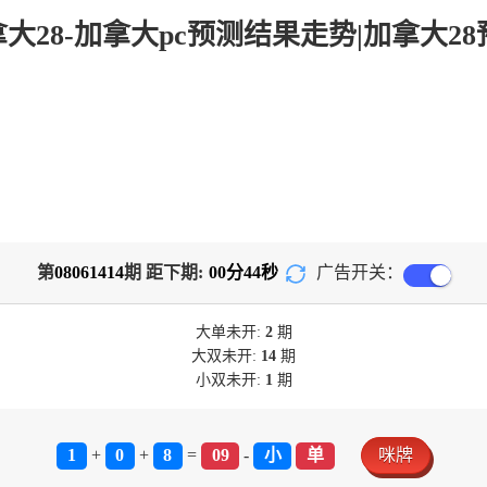
第
08061414
期 距下期:
00
分
43
秒
广告开关：
大单
未开:
2
期
大双
未开:
14
期
小双
未开:
1
期
1
+
0
+
8
=
09
-
小
单
咪牌