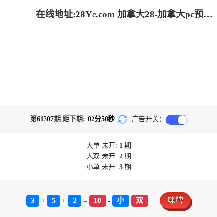
在线地址:28Yc.com 加拿大28-加拿大pc预测结果走势|加拿大28预测开奖官网咪牌|加拿大预测28在线预测官网_专注研究!
第
61307
期 距下期:
02
分
50
秒
广告开关：
大单
未开:
1
期
大双
未开:
2
期
小单
未开:
3
期
3
5
2
10
小
双
咪牌
+
+
=
-