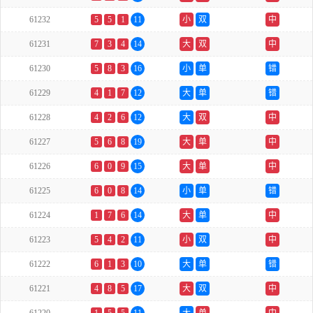
61232
5
5
1
11
小
双
中
61231
7
3
4
14
大
双
中
61230
5
8
3
16
小
单
错
61229
4
1
7
12
大
单
错
61228
4
2
6
12
大
双
中
61227
5
6
8
19
大
单
中
61226
6
0
9
15
大
单
中
61225
6
0
8
14
小
单
错
61224
1
7
6
14
大
单
中
61223
5
4
2
11
小
双
中
61222
6
1
3
10
大
单
错
61221
4
8
5
17
大
双
中