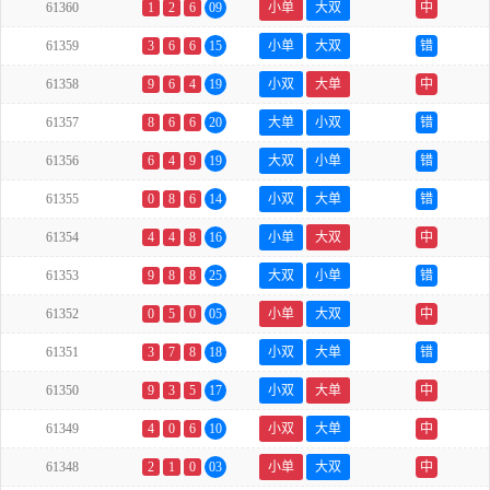
61360
1
2
6
09
小单
大双
中
61359
3
6
6
15
小单
大双
错
61358
9
6
4
19
小双
大单
中
61357
8
6
6
20
大单
小双
错
61356
6
4
9
19
大双
小单
错
61355
0
8
6
14
小双
大单
错
61354
4
4
8
16
小单
大双
中
61353
9
8
8
25
大双
小单
错
61352
0
5
0
05
小单
大双
中
61351
3
7
8
18
小双
大单
错
61350
9
3
5
17
小双
大单
中
61349
4
0
6
10
小双
大单
中
61348
2
1
0
03
小单
大双
中