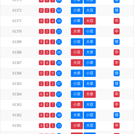
61373
4
1
1
06
小单
大双
错
61372
0
2
2
04
小单
大双
错
61371
9
3
4
16
小单
大双
中
61370
5
5
5
15
大单
小双
中
61369
9
0
2
11
小双
大单
错
61368
2
3
3
08
小双
大单
中
61367
9
4
7
20
大双
小单
中
61366
0
2
9
11
大单
小双
错
61365
2
3
2
07
小双
大单
错
61364
8
4
5
17
小双
大单
中
61363
4
0
7
11
小单
大双
中
61362
8
6
2
16
大单
小双
错
61361
4
8
1
13
小单
大双
中