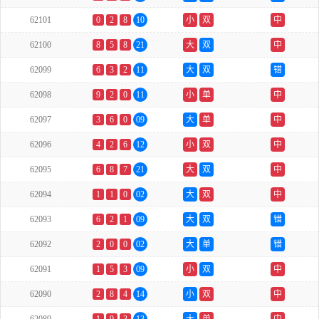
62101
0
2
8
10
小
双
中
62100
8
5
8
21
大
双
中
62099
6
3
2
11
大
双
错
62098
9
2
0
11
小
单
中
62097
3
6
0
09
大
单
中
62096
4
2
6
12
小
双
中
62095
6
8
7
21
大
双
中
62094
1
1
0
02
大
双
中
62093
6
2
1
09
大
双
错
62092
2
0
0
02
大
单
错
62091
1
5
3
09
小
双
中
62090
2
8
4
14
小
双
中