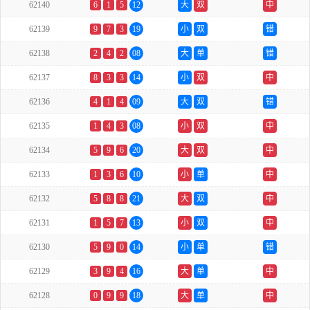
62140
6
1
5
12
大
双
中
62139
9
7
3
19
小
双
错
62138
2
4
2
08
大
单
错
62137
8
3
3
14
小
双
中
62136
4
1
4
09
大
双
错
62135
1
4
3
08
小
双
中
62134
5
9
6
20
大
双
中
62133
1
3
6
10
小
单
中
62132
5
8
8
21
大
双
中
62131
1
5
7
13
小
双
中
62130
5
9
0
14
小
单
错
62129
3
9
4
16
大
单
中
62128
0
9
9
18
大
单
中