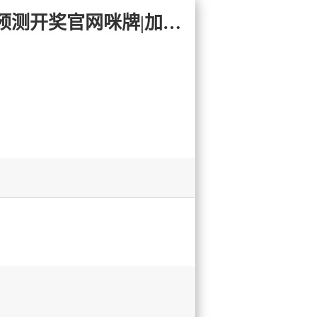
在线地址:28Yc.com 加拿大28-加拿大pc预测结果走势|加拿大28预测开奖官网咪牌|加拿大预测28在线预测官网_专注研究!