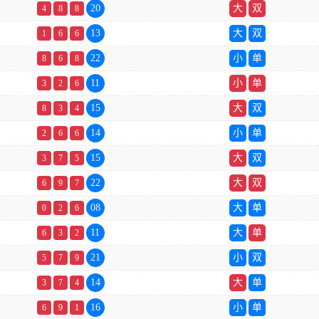
20
大
双
4
8
8
13
大
双
1
6
6
22
小
单
8
6
8
11
小
单
3
2
6
15
大
双
8
3
4
14
小
单
2
6
6
15
大
双
3
7
5
22
大
双
6
9
7
08
大
单
0
2
6
11
大
单
6
3
2
21
小
双
5
7
9
14
大
单
3
7
4
16
小
单
6
9
1