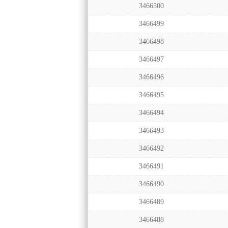
3466500
3466499
3466498
3466497
3466496
3466495
3466494
3466493
3466492
3466491
3466490
3466489
3466488