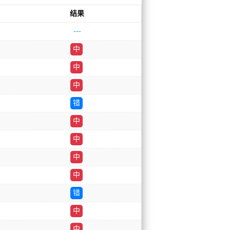
结果
---
中
中
中
错
中
中
中
中
错
中
中