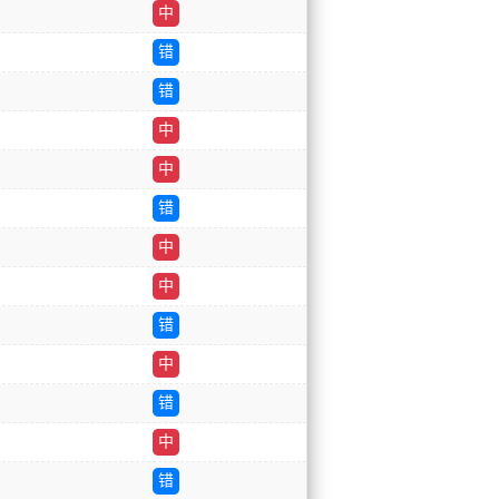
中
错
错
中
中
错
中
中
错
中
错
中
错