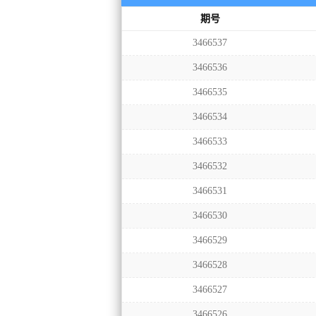
期号
3466537
3466536
3466535
3466534
3466533
3466532
3466531
3466530
3466529
3466528
3466527
3466526