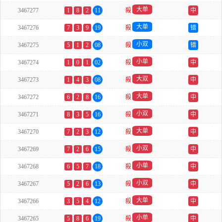
大单
3467277
1
8
2
11
殺
中
大单
3467276
7
3
9
19
殺
错
小双
3467275
5
1
2
08
殺
错
小单
3467274
1
0
1
02
殺
中
大双
3467273
1
4
3
08
殺
中
大单
3467272
6
2
8
16
殺
中
小双
3467271
8
3
5
16
殺
中
大单
3467270
7
2
3
12
殺
中
小双
3467269
7
2
6
15
殺
中
小单
3467268
6
5
7
18
殺
中
小双
3467267
5
2
6
13
殺
中
大单
3467266
3
5
4
12
殺
中
小单
3467265
5
8
6
19
殺
中