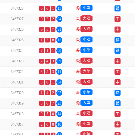
小单
3467328
6
6
1
13
殺
错
大双
3467327
0
2
2
04
殺
中
大双
3467326
9
5
7
21
殺
中
小双
3467325
1
3
8
12
殺
错
小单
3467324
7
1
1
09
殺
错
大双
3467323
2
4
3
09
殺
中
大单
3467322
3
5
3
11
殺
中
大双
3467321
3
0
1
04
殺
中
小单
3467320
1
4
2
07
殺
错
大单
3467319
8
8
7
23
殺
错
小双
3467318
9
5
0
14
殺
中
小单
3467317
2
0
8
10
殺
中
小单