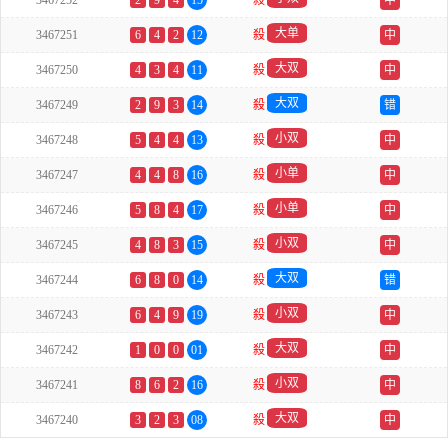
3467252
2
9
4
15
殺
中
大单
3467251
6
4
2
12
殺
中
大双
3467250
4
3
4
11
殺
中
大双
3467249
2
9
3
14
殺
错
小双
3467248
5
4
4
13
殺
中
小单
3467247
4
4
8
16
殺
中
小单
3467246
5
8
4
17
殺
中
小双
3467245
4
8
3
15
殺
中
大双
3467244
6
8
0
14
殺
错
小双
3467243
6
4
9
19
殺
中
大双
3467242
1
0
0
01
殺
中
小双
3467241
8
6
2
16
殺
中
大双
3467240
3
2
3
08
殺
中