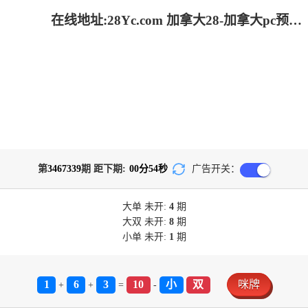
在线地址:28Yc.com 加拿大28-加拿大pc预测结果走势|加拿大28预测开奖官网咪牌|加拿大预测28在线预测官网_专注研究!
第
3467339
期 距下期:
00
分
54
秒
广告开关：
大单
未开:
4
期
大双
未开:
8
期
小单
未开:
1
期
1
6
3
10
小
双
咪牌
+
+
=
-