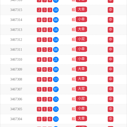
3467316
3
5
4
12
殺
中
大单
3467315
2
5
3
10
殺
中
小单
3467314
0
0
8
08
殺
中
大单
3467313
5
8
3
16
殺
中
小双
3467312
0
5
9
14
殺
中
小单
3467311
1
5
2
08
殺
中
小单
3467310
4
8
9
21
殺
中
大单
3467309
7
0
2
09
殺
中
大单
3467308
0
9
4
13
殺
中
大双
3467307
5
1
1
07
殺
中
小双
3467306
5
2
8
15
殺
中
小单
3467305
9
1
5
15
殺
中
大单
3467304
0
7
6
13
殺
中