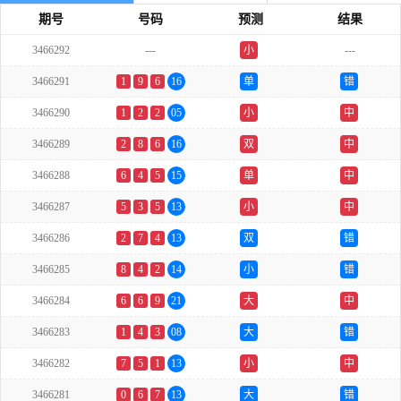
期号
号码
预测
结果
3466292
---
小
---
3466291
1
9
6
16
单
错
3466290
1
2
2
05
小
中
3466289
2
8
6
16
双
中
3466288
6
4
5
15
单
中
3466287
5
3
5
13
小
中
3466286
2
7
4
13
双
错
3466285
8
4
2
14
小
错
3466284
6
6
9
21
大
中
3466283
1
4
3
08
大
错
3466282
7
5
1
13
小
中
3466281
0
6
7
13
大
错