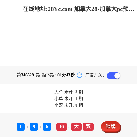
在线地址:28Yc.com 加拿大28-加拿大pc预测结果走势|加拿大28预测开奖官网咪牌|加拿大预测28在线预测官网_专注研究!
第
3466291
期 距下期:
01
分
42
秒
广告开关：
大单
未开:
3
期
小单
未开:
1
期
小双
未开:
8
期
1
9
6
16
大
双
咪牌
+
+
=
-