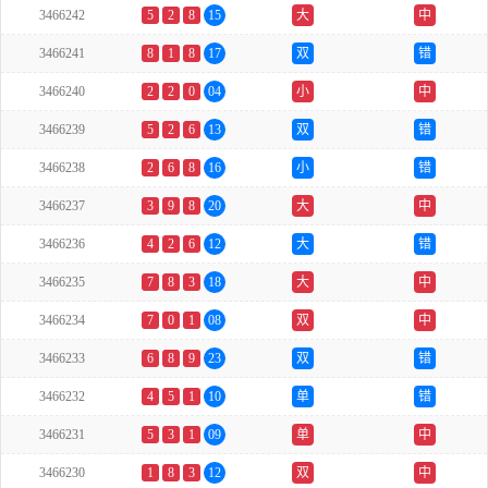
3466242
5
2
8
15
大
中
3466241
8
1
8
17
双
错
3466240
2
2
0
04
小
中
3466239
5
2
6
13
双
错
3466238
2
6
8
16
小
错
3466237
3
9
8
20
大
中
3466236
4
2
6
12
大
错
3466235
7
8
3
18
大
中
3466234
7
0
1
08
双
中
3466233
6
8
9
23
双
错
3466232
4
5
1
10
单
错
3466231
5
3
1
09
单
中
3466230
1
8
3
12
双
中