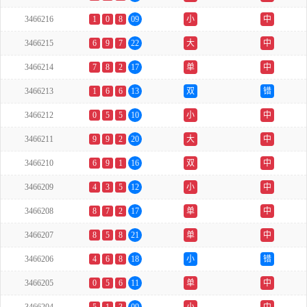
3466216
1
0
8
09
小
中
3466215
6
9
7
22
大
中
3466214
7
8
2
17
单
中
3466213
1
6
6
13
双
错
3466212
0
5
5
10
小
中
3466211
9
9
2
20
大
中
3466210
6
9
1
16
双
中
3466209
4
3
5
12
小
中
3466208
8
7
2
17
单
中
3466207
8
5
8
21
单
中
3466206
4
6
8
18
小
错
3466205
0
5
6
11
单
中