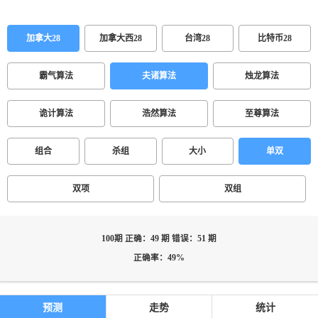
加拿大28
加拿大西28
台湾28
比特币28
霸气算法
夫诸算法
烛龙算法
诡计算法
浩然算法
至尊算法
组合
杀组
大小
单双
双项
双组
100期 正确：49 期 错误：51 期
正确率：49%
预测
走势
统计