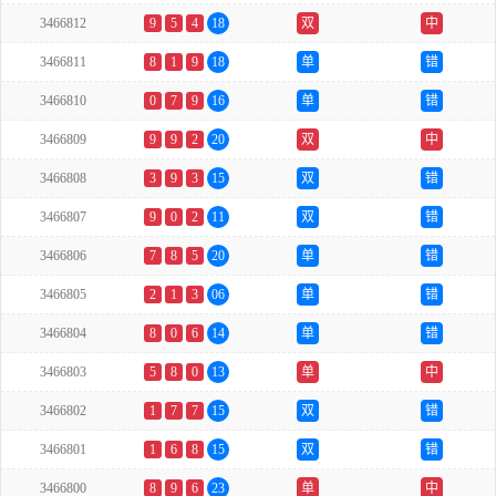
3466812
9
5
4
18
双
中
3466811
8
1
9
18
单
错
3466810
0
7
9
16
单
错
3466809
9
9
2
20
双
中
3466808
3
9
3
15
双
错
3466807
9
0
2
11
双
错
3466806
7
8
5
20
单
错
3466805
2
1
3
06
单
错
3466804
8
0
6
14
单
错
3466803
5
8
0
13
单
中
3466802
1
7
7
15
双
错
3466801
1
6
8
15
双
错
3466800
8
9
6
23
单
中