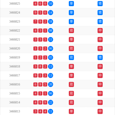
3466825
4
6
0
10
单
错
3466824
9
5
0
14
单
错
3466823
7
9
2
18
单
错
3466822
4
3
1
08
双
中
3466821
3
3
5
11
单
中
3466820
1
3
2
06
双
中
3466819
1
2
2
05
双
错
3466818
3
8
2
13
单
中
3466817
9
1
3
13
单
中
3466816
6
9
5
20
双
中
3466815
4
1
1
06
双
中
3466814
4
9
9
22
双
中
3466813
3
4
4
11
单
中